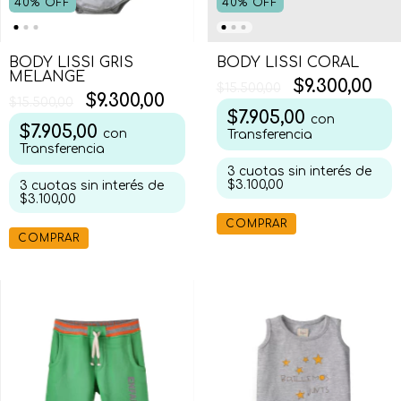
40
%
OFF
40
%
OFF
BODY LISSI GRIS
BODY LISSI CORAL
MELANGE
$9.300,00
$15.500,00
$9.300,00
$15.500,00
$7.905,00
con
$7.905,00
con
Transferencia
Transferencia
3
cuotas sin interés de
$3.100,00
3
cuotas sin interés de
$3.100,00
COMPRAR
COMPRAR