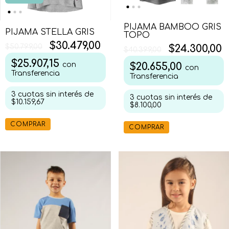
PIJAMA BAMBOO GRIS
PIJAMA STELLA GRIS
TOPO
$30.479,00
$50.799,00
$24.300,00
$40.399,00
$25.907,15
con
$20.655,00
con
Transferencia
Transferencia
3
cuotas sin interés de
3
cuotas sin interés de
$10.159,67
$8.100,00
COMPRAR
COMPRAR