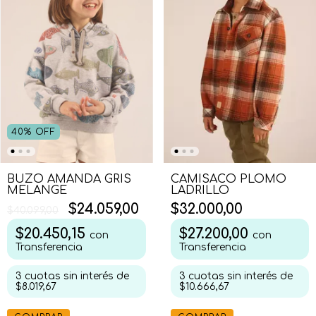
40
%
OFF
BUZO AMANDA GRIS
CAMISACO PLOMO
MELANGE
LADRILLO
$24.059,00
$32.000,00
$40.099,00
$20.450,15
$27.200,00
con
con
Transferencia
Transferencia
3
cuotas sin interés de
3
cuotas sin interés de
$8.019,67
$10.666,67