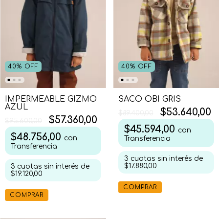
40
%
OFF
40
%
OFF
IMPERMEABLE GIZMO
SACO OBI GRIS
AZUL
$53.640,00
$89.400,00
$57.360,00
$95.600,00
$45.594,00
con
$48.756,00
con
Transferencia
Transferencia
3
cuotas sin interés de
$17.880,00
3
cuotas sin interés de
$19.120,00
COMPRAR
COMPRAR