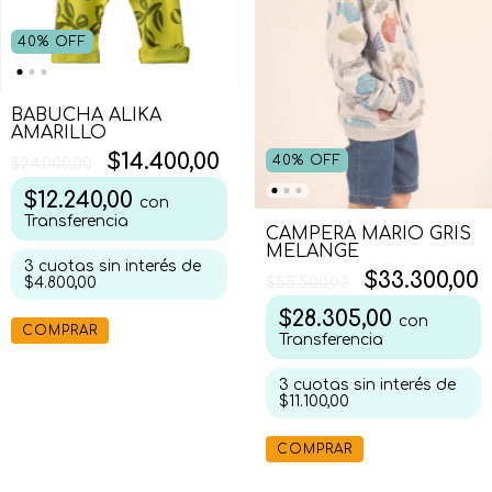
40
%
OFF
BABUCHA ALIKA
AMARILLO
$14.400,00
40
%
OFF
$24.000,00
$12.240,00
con
Transferencia
CAMPERA MARIO GRIS
MELANGE
3
cuotas sin interés de
$33.300,00
$4.800,00
$55.500,00
$28.305,00
con
COMPRAR
Transferencia
3
cuotas sin interés de
$11.100,00
COMPRAR