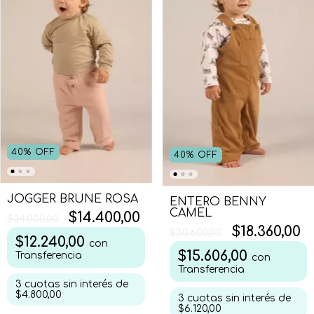
40
%
OFF
40
%
OFF
JOGGER BRUNE ROSA
ENTERO BENNY
CAMEL
$14.400,00
$24.000,00
$18.360,00
$30.600,00
$12.240,00
con
$15.606,00
Transferencia
con
Transferencia
3
cuotas sin interés de
$4.800,00
3
cuotas sin interés de
$6.120,00