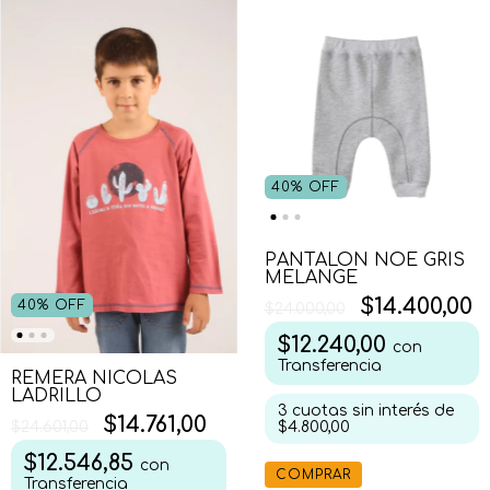
40
%
OFF
PANTALON NOE GRIS
MELANGE
$14.400,00
40
%
OFF
$24.000,00
$12.240,00
con
Transferencia
REMERA NICOLAS
LADRILLO
3
cuotas sin interés de
$14.761,00
$4.800,00
$24.601,00
$12.546,85
con
COMPRAR
Transferencia