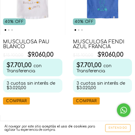
40
%
OFF
40
%
OFF
MUSCULOSA PAU
MUSCULOSA FENDI
BLANCO
AZUL FRANCIA
$9.060,00
$9.060,00
$15.100,00
$15.100,00
$7.701,00
$7.701,00
con
con
Transferencia
Transferencia
3
cuotas sin interés de
3
cuotas sin interés de
$3.020,00
$3.020,00
COMPRAR
COMPRAR
Al navegar por este sitio
aceptás el uso de cookies
para
ENTENDIDO
agilizar tu experiencia de compra.