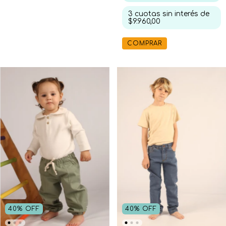
3
cuotas sin interés de
$9.960,00
COMPRAR
40
%
OFF
40
%
OFF