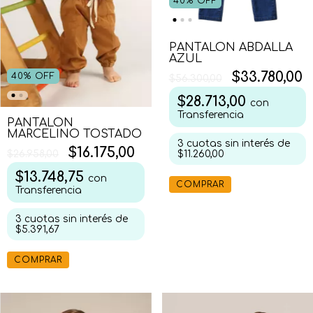
40
%
OFF
PANTALON ABDALLA
AZUL
$33.780,00
40
%
OFF
$56.300,00
$28.713,00
con
Transferencia
PANTALON
MARCELINO TOSTADO
3
cuotas sin interés de
$16.175,00
$11.260,00
$26.958,00
$13.748,75
con
COMPRAR
Transferencia
3
cuotas sin interés de
$5.391,67
COMPRAR