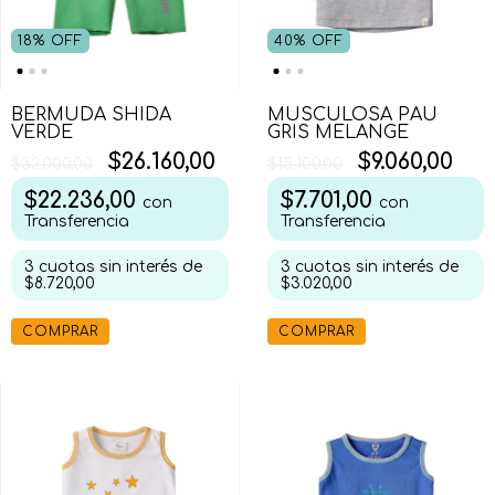
18
%
OFF
40
%
OFF
BERMUDA SHIDA
MUSCULOSA PAU
VERDE
GRIS MELANGE
$26.160,00
$9.060,00
$32.000,00
$15.100,00
$22.236,00
$7.701,00
con
con
Transferencia
Transferencia
3
cuotas sin interés de
3
cuotas sin interés de
$8.720,00
$3.020,00
COMPRAR
COMPRAR