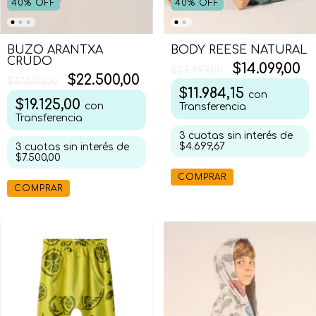
40
%
OFF
40
%
OFF
BUZO ARANTXA
BODY REESE NATURAL
CRUDO
$14.099,00
$23.499,00
$22.500,00
$37.500,00
$11.984,15
con
$19.125,00
con
Transferencia
Transferencia
3
cuotas sin interés de
$4.699,67
3
cuotas sin interés de
$7.500,00
COMPRAR
COMPRAR