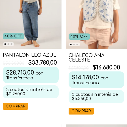
40
%
OFF
40
%
OFF
PANTALON LEO AZUL
CHALECO ANA
CELESTE
$33.780,00
$56.300,00
$16.680,00
$27.800,00
$28.713,00
con
$14.178,00
con
Transferencia
Transferencia
3
cuotas sin interés de
$11.260,00
3
cuotas sin interés de
$5.560,00
COMPRAR
COMPRAR