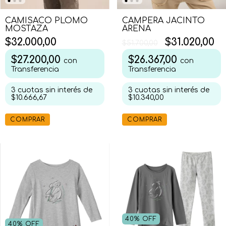
CAMISACO PLOMO
CAMPERA JACINTO
MOSTAZA
ARENA
$32.000,00
$31.020,00
$51.700,00
$27.200,00
$26.367,00
con
con
Transferencia
Transferencia
3
cuotas sin interés de
3
cuotas sin interés de
$10.666,67
$10.340,00
COMPRAR
COMPRAR
40
%
OFF
40
%
OFF