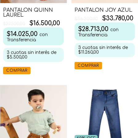
PANTALON QUINN
PANTALON JOY AZUL
LAUREL
$33.780,00
$56.300,00
$16.500,00
$27.500,00
$28.713,00
con
$14.025,00
con
Transferencia
Transferencia
3
cuotas sin interés de
$11.260,00
3
cuotas sin interés de
$5.500,00
COMPRAR
COMPRAR