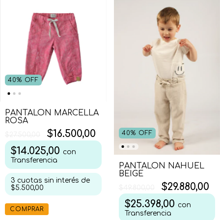
40
%
OFF
PANTALON MARCELLA
ROSA
$16.500,00
40
%
OFF
$27.500,00
$14.025,00
con
Transferencia
PANTALON NAHUEL
BEIGE
3
cuotas sin interés de
$29.880,00
$5.500,00
$49.800,00
$25.398,00
con
COMPRAR
Transferencia