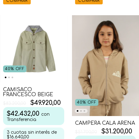
COMPRAR
COMPRAR
40
%
OFF
CAMISACO
FRANCESCO BEIGE
$49.920,00
40
%
OFF
$83.200,00
$42.432,00
con
Transferencia
CAMPERA CALA ARENA
$31.200,00
$51.700,00
3
cuotas sin interés de
$16.640,00