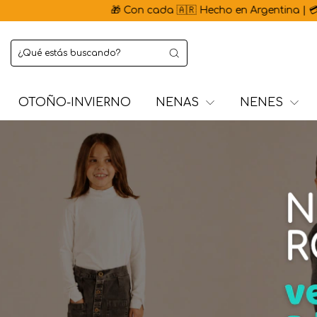
🎁 Con cada 🇦🇷 Hecho en Argentina | 💳 3 cuotas sin
OTOÑO-INVIERNO
NENAS
NENES