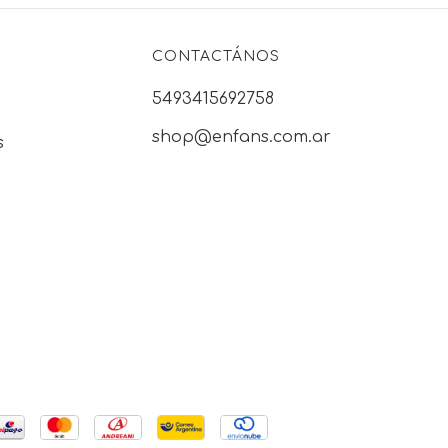
CONTACTÁNOS
5493415692758
shop@enfans.com.ar
s