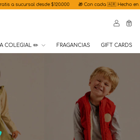
rsal desde $120.000
🎁 Con cada 🇦🇷 Hecho en Argentina | 💳
0
A COLEGIAL ✏️
FRAGANCIAS
GIFT CARDS