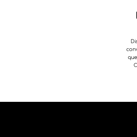
Di
conv
que
C