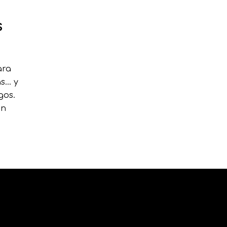
s
ara
as… y
gos.
on