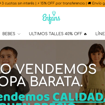
 interés | ⚡ 15% OFF por transferencia | 🚚 Envío gratis a sucu
BEBES
ULTIMOS TALLES 40% OFF 🔥
LÍNE